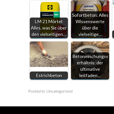
Sofortbeton: Alles
LM 21 Mörtel:
Wissenswerte
Alles, was Sie über
über die
den vielseitigen…
vielseitige…
Betonmischungsv
erhältnis: der
ultimative
Estrichbeton
leitfaden…
Posted in:
Uncategorized