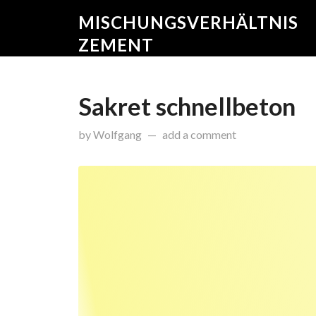
MISCHUNGSVERHÄLTNIS
ZEMENT
Sakret schnellbeton
on
Juli 20, 2017
by
Wolfgang
add a comment