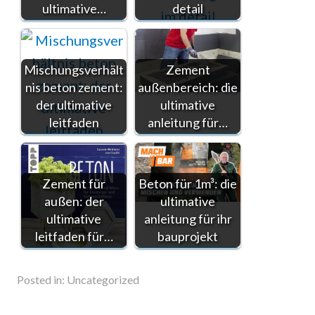
ultimative…
detail
Mischungsverhält
Zement
nis beton zement:
außenbereich: die
der ultimative
ultimative
leitfaden
anleitung für…
Zement für
Beton für 1m³: die
außen: der
ultimative
ultimative
anleitung für ihr
leitfaden für…
bauprojekt
Posted in:
Uncategorized