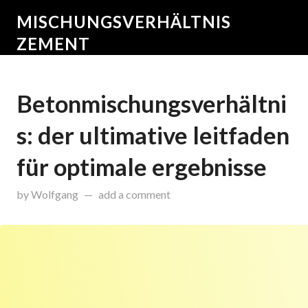
MISCHUNGSVERHÄLTNIS
ZEMENT
Betonmischungsverhältni
s: der ultimative leitfaden
für optimale ergebnisse
on
Mai 28, 2025
by
Wolfgang
add a comment