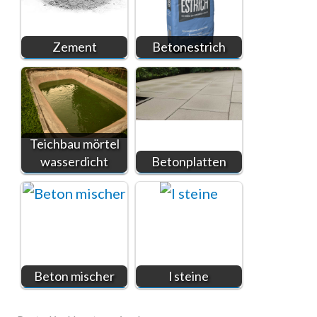
Zement
Betonestrich
Teichbau mörtel
wasserdicht
Betonplatten
Beton mischer
l steine