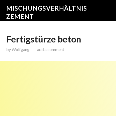
MISCHUNGSVERHÄLTNIS
ZEMENT
Fertigstürze beton
on
Oktober 13, 2015
by
Wolfgang
add a comment