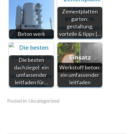
Zementplatten
garten:
gestaltung,
Beton werk
vorteile & tipps |…
Die besten
dachziegel: ein
Werkstoff beton:
umfassender
ein umfassender
leitfaden für…
leitfaden
Posted in:
Uncategorized