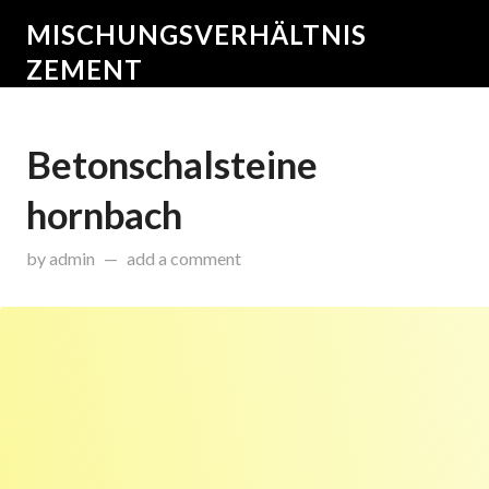
MISCHUNGSVERHÄLTNIS
ZEMENT
Betonschalsteine
hornbach
on
Dezember 18, 2014
by
admin
add a comment