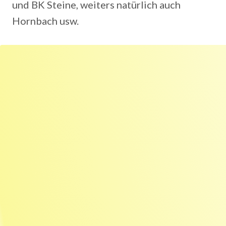
und BK Steine, weiters natürlich auch
Hornbach usw.