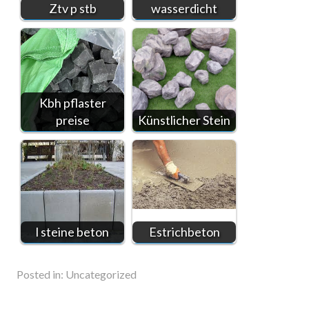
Ztv p stb
wasserdicht
Kbh pflaster
preise
Künstlicher Stein
l steine beton
Estrichbeton
Posted in:
Uncategorized