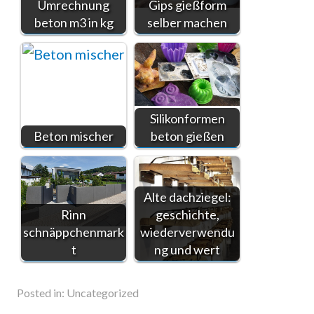
Umrechnung
Gips gießform
beton m3 in kg
selber machen
Silikonformen
Beton mischer
beton gießen
Alte dachziegel:
Rinn
geschichte,
schnäppchenmark
wiederverwendu
t
ng und wert
Posted in:
Uncategorized