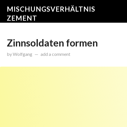
MISCHUNGSVERHÄLTNIS
ZEMENT
Zinnsoldaten formen
on
Januar 13, 2015
by
Wolfgang
add a comment