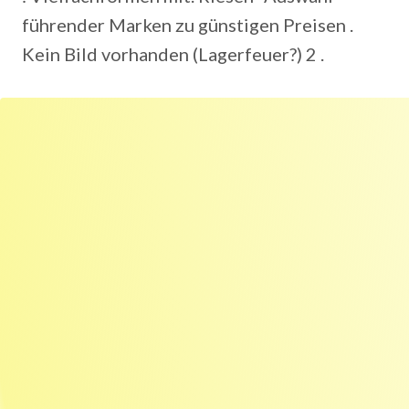
führender Marken zu günstigen Preisen .
Kein Bild vorhanden (Lagerfeuer?) 2 .