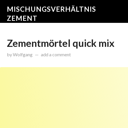
MISCHUNGSVERHÄLTNIS
ZEMENT
Zementmörtel quick mix
on
Oktober 27, 2015
by
Wolfgang
add a comment