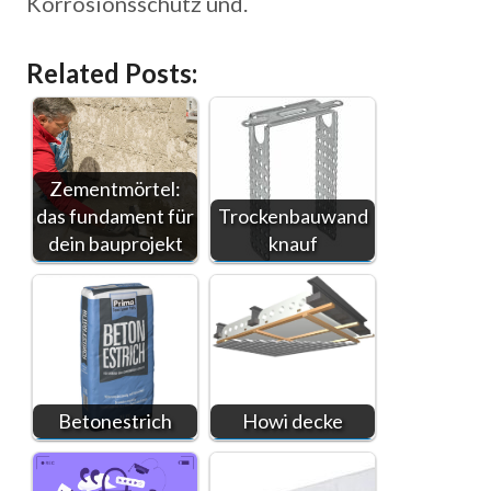
Korrosionsschutz und.
Related Posts:
Zementmörtel:
das fundament für
Trockenbauwand
dein bauprojekt
knauf
Betonestrich
Howi decke