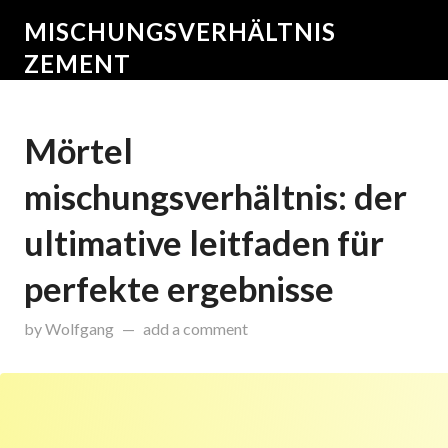
MISCHUNGSVERHÄLTNIS
ZEMENT
Mörtel
mischungsverhältnis: der
ultimative leitfaden für
perfekte ergebnisse
on
April 16, 2025
by
Wolfgang
add a comment