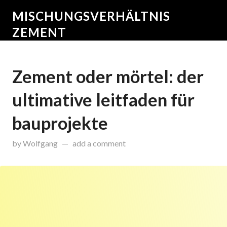
MISCHUNGSVERHÄLTNIS
ZEMENT
Zement oder mörtel: der
ultimative leitfaden für
bauprojekte
on
Juni 16, 2025
by
Wolfgang
add a comment