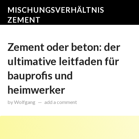
MISCHUNGSVERHÄLTNIS
ZEMENT
Zement oder beton: der
ultimative leitfaden für
bauprofis und
heimwerker
on
Mai 23, 2025
by
Wolfgang
add a comment