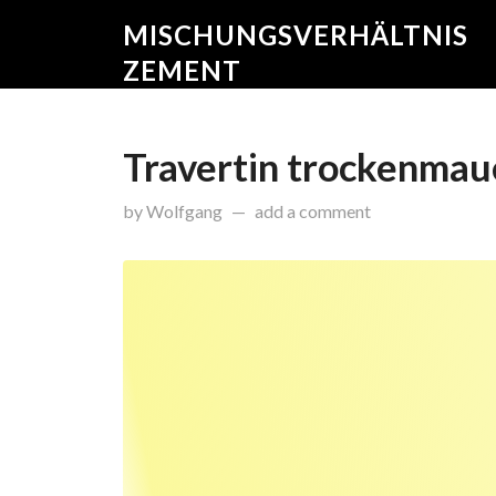
MISCHUNGSVERHÄLTNIS
ZEMENT
Travertin trockenmau
on
Mai 5, 2015
by
Wolfgang
add a comment