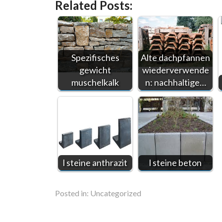
Related Posts:
Spezifisches
Alte dachpfannen
gewicht
wiederverwende
muschelkalk
n: nachhaltige…
l steine anthrazit
l steine beton
Posted in:
Uncategorized