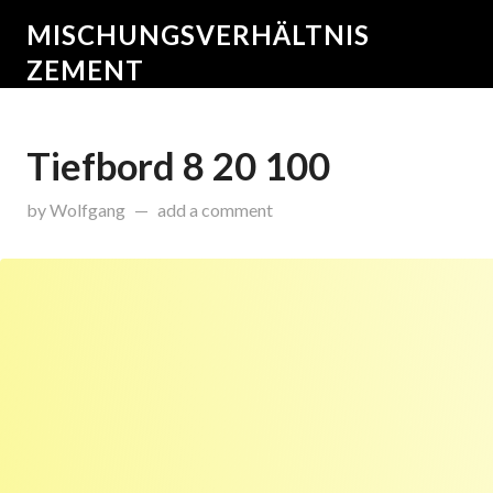
MISCHUNGSVERHÄLTNIS
ZEMENT
Tiefbord 8 20 100
on
August 10, 2015
by
Wolfgang
add a comment