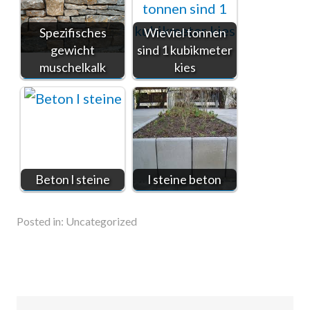
Spezifisches
Wieviel tonnen
gewicht
sind 1 kubikmeter
muschelkalk
kies
Beton l steine
l steine beton
Posted in:
Uncategorized