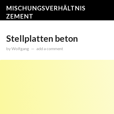
MISCHUNGSVERHÄLTNIS
ZEMENT
Stellplatten beton
on
März 20, 2015
by
Wolfgang
add a comment