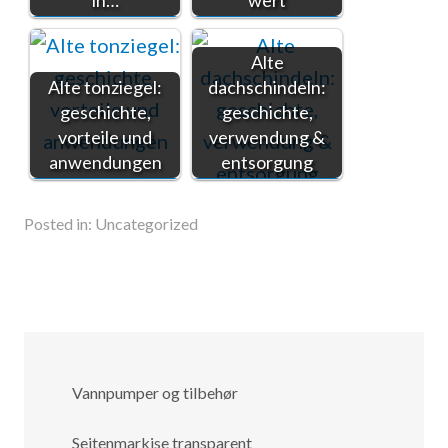
in…
wert
Alte
Alte tonziegel:
dachschindeln:
geschichte,
geschichte,
vorteile und
verwendung &
anwendungen
entsorgung
Posted in:
Uncategorized
Vannpumper og tilbehør
Seitenmarkise transparent