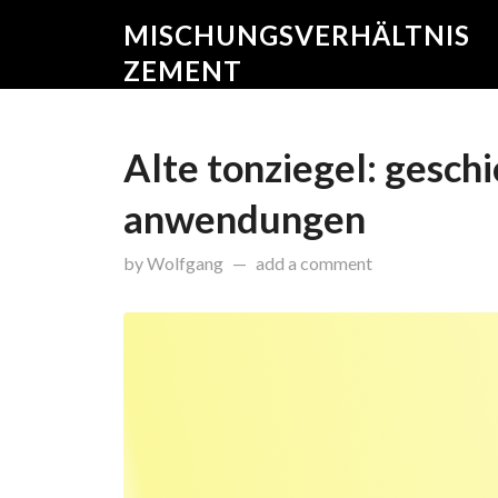
MISCHUNGSVERHÄLTNIS
ZEMENT
Alte tonziegel: geschi
anwendungen
on
April 15, 2025
by
Wolfgang
add a comment