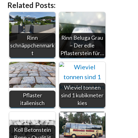
Related Posts:
Rinn
Rinn Beluga Grau
schnäppchenmark
– Der edle
t
Pflasterstein für…
Wieviel tonnen
Pflaster
sind 1 kubikmeter
italienisch
kies
Koll Betonstein
Bonn – Qualität