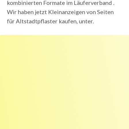
kombinierten Formate im Läuferverband .
Wir haben jetzt Kleinanzeigen von Seiten
für Altstadtpflaster kaufen, unter.