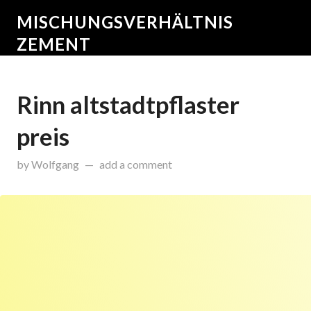
MISCHUNGSVERHÄLTNIS
ZEMENT
Rinn altstadtpflaster
preis
on
Dezember 30, 2015
by
Wolfgang
add a comment