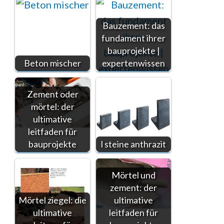
Bauzement: das
fundament ihrer
bauprojekte |
Beton mischer
expertenwissen
Zement oder
mörtel: der
ultimative
leitfaden für
bauprojekte
l steine anthrazit
Mörtel und
zement: der
Mörtel ziegel: die
ultimative
ultimative
leitfaden für