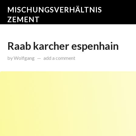
MISCHUNGSVERHÄLTNIS
ZEMENT
Raab karcher espenhain
on
Dezember 25, 2015
by
Wolfgang
add a comment