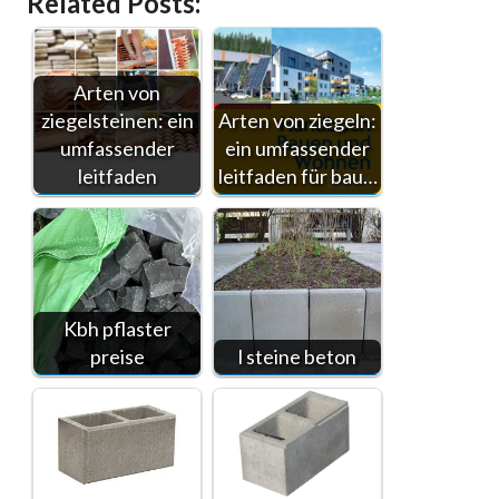
Related Posts:
Arten von
ziegelsteinen: ein
Arten von ziegeln:
umfassender
ein umfassender
leitfaden
leitfaden für bau…
Kbh pflaster
preise
l steine beton