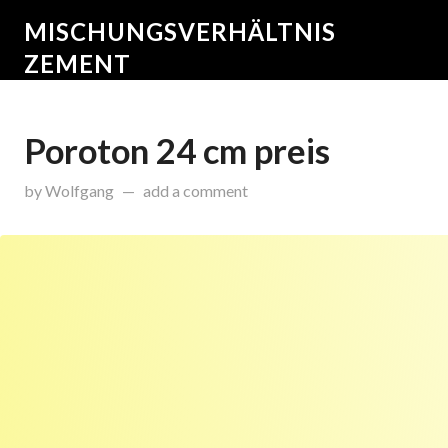
MISCHUNGSVERHÄLTNIS
ZEMENT
Poroton 24 cm preis
on
Dezember 11, 2015
by
Wolfgang
add a comment