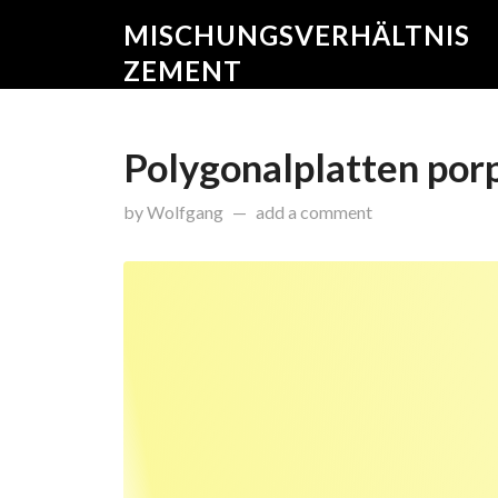
MISCHUNGSVERHÄLTNIS
ZEMENT
Polygonalplatten porp
on
Oktober 20, 2015
by
Wolfgang
add a comment