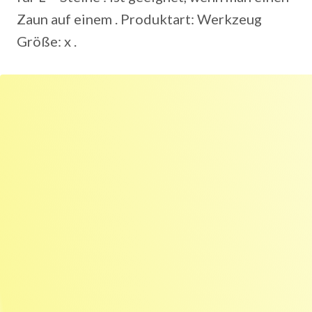
Zaun auf einem . Produktart: Werkzeug
Größe: x .