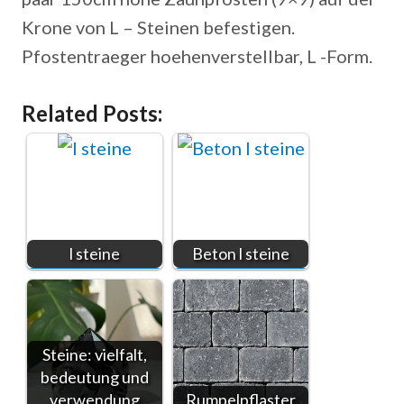
Krone von L – Steinen befestigen.
Pfostentraeger hoehenverstellbar, L -Form.
Related Posts:
l steine
Beton l steine
Steine: vielfalt,
bedeutung und
verwendung
Rumpelpflaster