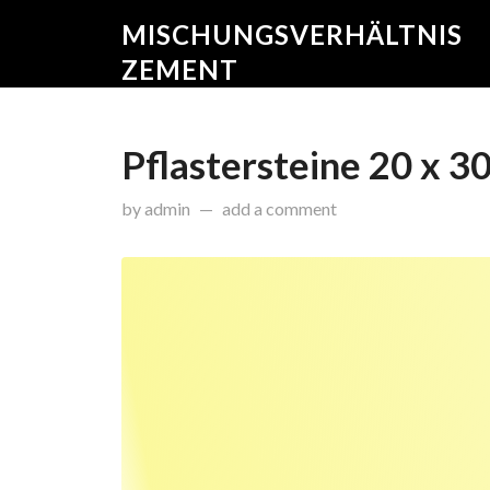
MISCHUNGSVERHÄLTNIS
ZEMENT
Pflastersteine 20 x 3
on
Dezember 25, 2014
by
admin
add a comment