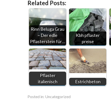
Related Posts:
Rinn Beluga Grau
– Der edle
Kbh pflaster
Pflasterstein für…
preise
Pflaster
italienisch
Estrichbeton
Posted in:
Uncategorized