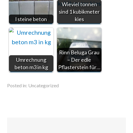
Wieviel tonnen
sind 1 kubikmeter
l steine beton
kies
Rinn Beluga Grau
Umrechnung
– Der edle
beton m3 in kg
Pflasterstein für…
Posted in:
Uncategorized