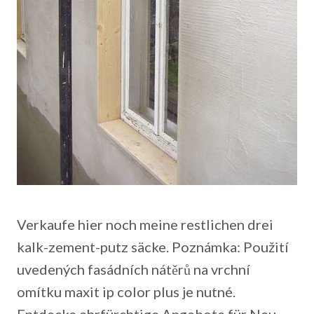
Verkaufe hier noch meine restlichen drei
kalk-zement-putz säcke. Poznámka: Použití
uvedených fasádních nátěrů na vrchní
omítku maxit ip color plus je nutné.