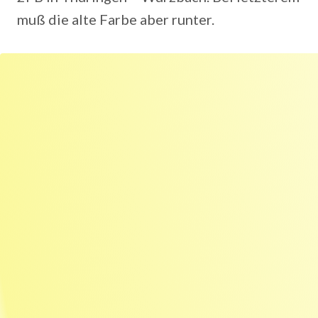
muß die alte Farbe aber runter.