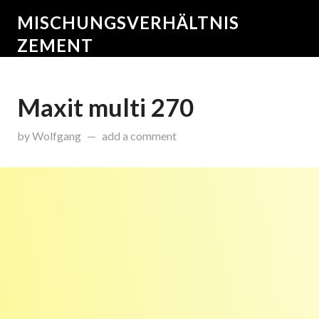
MISCHUNGSVERHÄLTNIS
ZEMENT
Maxit multi 270
on
Dezember 30, 2016
by
Wolfgang
add a comment