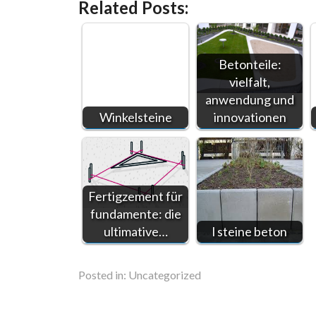
Related Posts:
Betonteile:
vielfalt,
anwendung und
Winkelsteine
innovationen
Fertigzement für
fundamente: die
ultimative…
l steine beton
Posted in:
Uncategorized