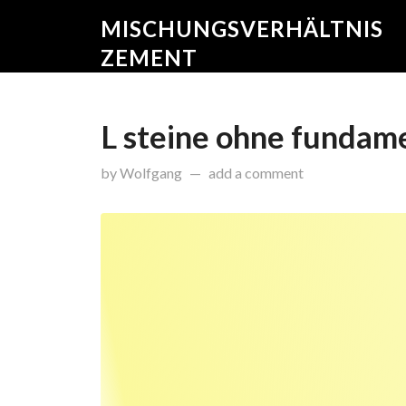
MISCHUNGSVERHÄLTNIS
ZEMENT
L steine ohne fundam
on
März 3, 2017
by
Wolfgang
add a comment