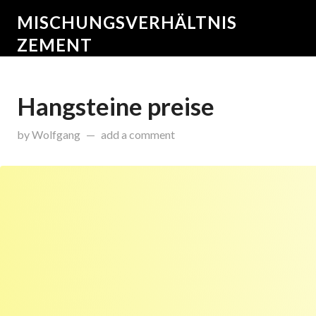
MISCHUNGSVERHÄLTNIS
ZEMENT
Hangsteine preise
on
November 23, 2015
by
Wolfgang
add a comment