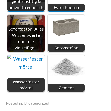
geht's richtig &
umweltfreundlich
Estrichbeton
Sofortbeton: Alles
Wissenswerte
über die
vielseitige…
Betonsteine
Wasserfester
mörtel
Zement
Posted in:
Uncategorized