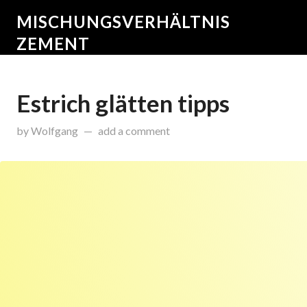
MISCHUNGSVERHÄLTNIS
ZEMENT
Estrich glätten tipps
on
Dezember 16, 2015
by
Wolfgang
add a comment