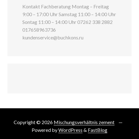
Kontakt Fachberatung Montag – Freitag
9:00 – 17:00 Uhr Samstag 11:00 – 14:00 Uhr
Sontag 11:00 – 14:00 Uhr 07262 338 2882
017658963736
kundenservice@buchkons.ru
Copyright © 2026
Mischungsverhältnis zement
Powered by
WordPress
&
FastBlog