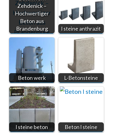
Zehdenick –
Hochwertiger
Beton aus
Brandenburg
l steine anthrazit
Beton werk
L-Betonsteine
l steine beton
Beton l steine