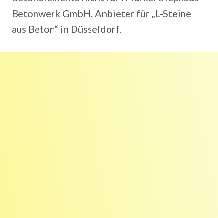
Betonwerk GmbH. Anbieter für „L-Steine
aus Beton“ in Düsseldorf.