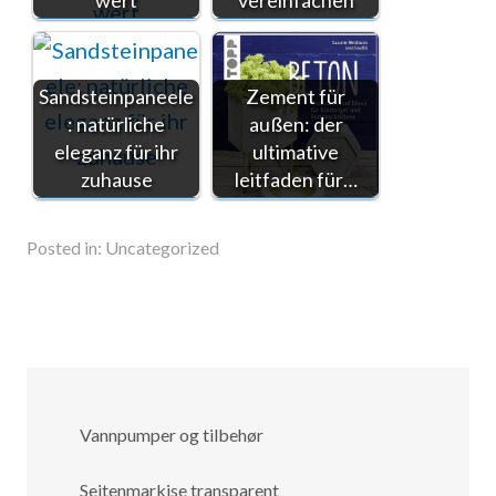
wert
vereinfachen
Sandsteinpaneele
Zement für
: natürliche
außen: der
eleganz für ihr
ultimative
zuhause
leitfaden für…
Posted in:
Uncategorized
Vannpumper og tilbehør
Seitenmarkise transparent