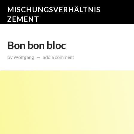
MISCHUNGSVERHÄLTNIS
ZEMENT
Bon bon bloc
on
Dezember 21, 2015
by
Wolfgang
add a comment