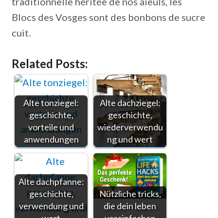
traditionnelle héritée de nos aïeuls, les
Blocs des Vosges sont des bonbons de sucre
cuit.
Related Posts:
Alte tonziegel:
Alte dachziegel:
geschichte,
geschichte,
vorteile und
wiederverwendu
anwendungen
ng und wert
Alte dachpfanne:
geschichte,
Nützliche tricks,
verwendung und
die dein leben