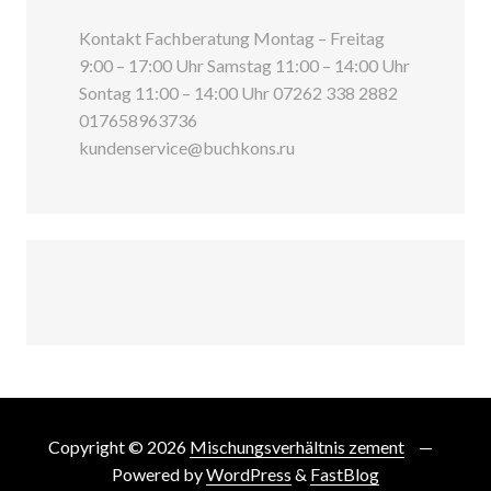
Kontakt Fachberatung Montag – Freitag
9:00 – 17:00 Uhr Samstag 11:00 – 14:00 Uhr
Sontag 11:00 – 14:00 Uhr 07262 338 2882
017658963736
kundenservice@buchkons.ru
Copyright © 2026
Mischungsverhältnis zement
Powered by
WordPress
&
FastBlog