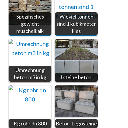
Spezifisches
Wieviel tonnen
gewicht
sind 1 kubikmeter
muschelkalk
kies
Umrechnung
beton m3 in kg
l steine beton
Kg rohr dn 800
Beton-Legosteine