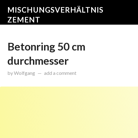
MISCHUNGSVERHÄLTNIS
ZEMENT
Betonring 50 cm
durchmesser
on
Januar 16, 2017
by
Wolfgang
add a comment