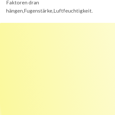
Faktoren dran
hängen,Fugenstärke,Luftfeuchtigkeit.