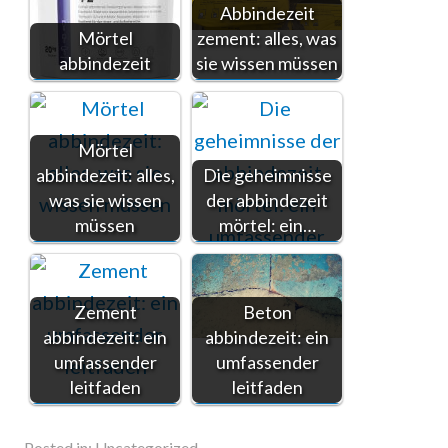
Abbindezeit
Mörtel
zement: alles, was
abbindezeit
sie wissen müssen
Mörtel
abbindezeit: alles,
Die geheimnisse
was sie wissen
der abbindezeit
müssen
mörtel: ein…
Zement
Beton
abbindezeit: ein
abbindezeit: ein
umfassender
umfassender
leitfaden
leitfaden
Posted in:
Uncategorized