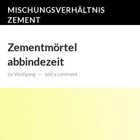
MISCHUNGSVERHÄLTNIS
ZEMENT
Zementmörtel
abbindezeit
on
August 11, 2015
by
Wolfgang
add a comment