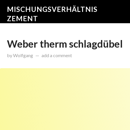
MISCHUNGSVERHÄLTNIS
ZEMENT
Weber therm schlagdübel
on
November 30, 2015
by
Wolfgang
add a comment