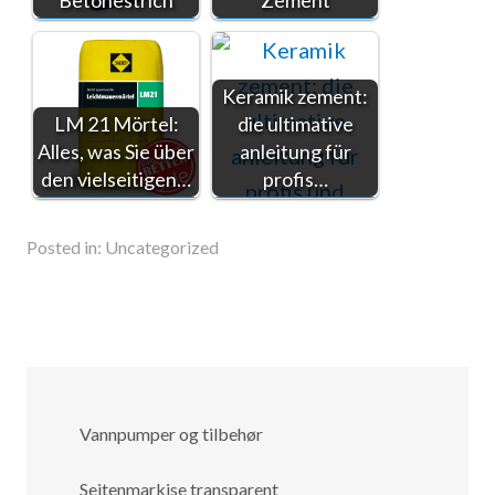
Betonestrich
Zement
Keramik zement:
LM 21 Mörtel:
die ultimative
Alles, was Sie über
anleitung für
den vielseitigen…
profis…
Posted in:
Uncategorized
Vannpumper og tilbehør
Seitenmarkise transparent