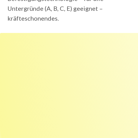
Untergründe (A, B, C, E) geeignet –
kräfteschonendes.