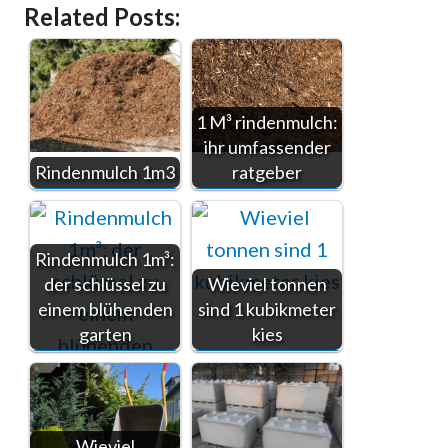
Related Posts:
1 M³ rindenmulch:
ihr umfassender
Rindenmulch 1m3
ratgeber
Rindenmulch 1m³:
der schlüssel zu
Wieviel tonnen
einem blühenden
sind 1 kubikmeter
garten
kies
Wieviel