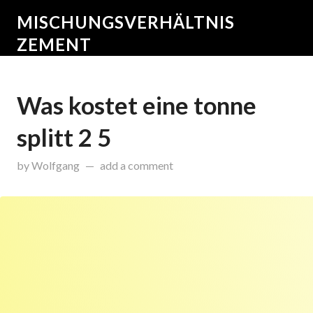
MISCHUNGSVERHÄLTNIS
ZEMENT
Was kostet eine tonne
splitt 2 5
on
November 27, 2015
by
Wolfgang
add a comment