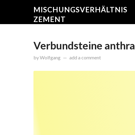
MISCHUNGSVERHÄLTNIS
ZEMENT
Verbundsteine anthra
on
Februar 27, 2017
by
Wolfgang
add a comment