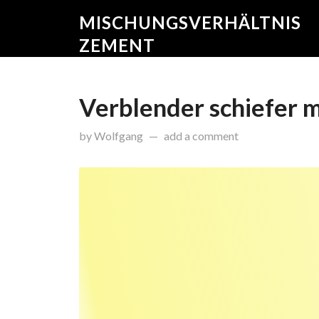
MISCHUNGSVERHÄLTNIS
ZEMENT
Verblender schiefer m
on
Februar 26, 2015
by
Wolfgang
add a comment