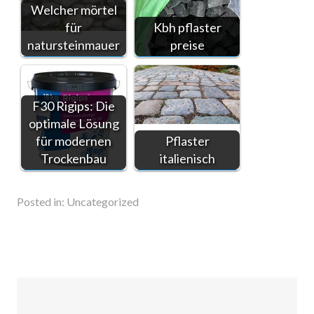
Welcher mörtel
für
Kbh pflaster
natursteinmauer
preise
F30 Rigips: Die
optimale Lösung
für modernen
Pflaster
Trockenbau
italienisch
Posted in:
Uncategorized