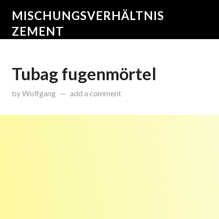
MISCHUNGSVERHÄLTNIS
ZEMENT
Tubag fugenmörtel
on
September 30, 2015
by
Wolfgang
add a comment