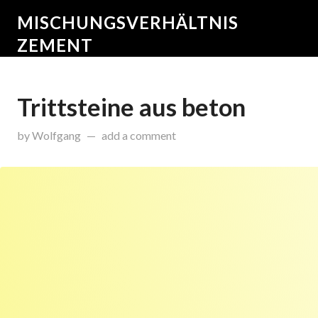
MISCHUNGSVERHÄLTNIS
ZEMENT
Trittsteine aus beton
on
August 14, 2015
by
Wolfgang
add a comment