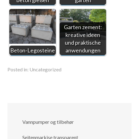
beton gießen
garten
Garten zement:
kreative ideen
und praktische
Beton-Legosteine
anwendungen
Posted in:
Uncategorized
Vannpumper og tilbehør
Seitenmarkise transparent