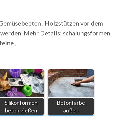
en Gemüsebeeten . Holzstützen vor dem
werden. Mehr Details: schalungsformen,
eine ,.
Silikonformen
Betonfarbe
beton gießen
außen