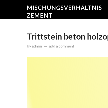
MISCHUNGSVERHÄLTNIS
ZEMENT
Trittstein beton holzo
on
November 28, 2014
by
admin
add a comment