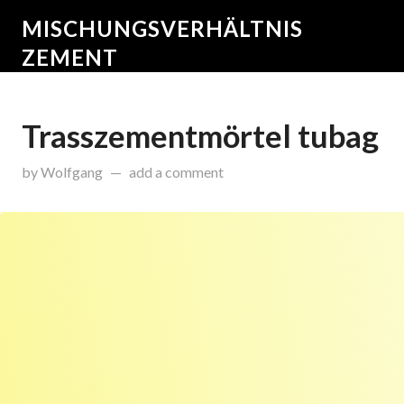
MISCHUNGSVERHÄLTNIS
ZEMENT
Trasszementmörtel tubag
on
November 18, 2015
by
Wolfgang
add a comment