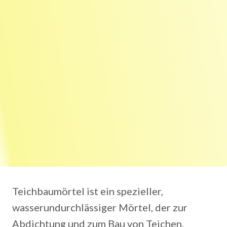
Teichbaumörtel ist ein spezieller,
wasserundurchlässiger Mörtel, der zur
Abdichtung und zum Bau von Teichen,