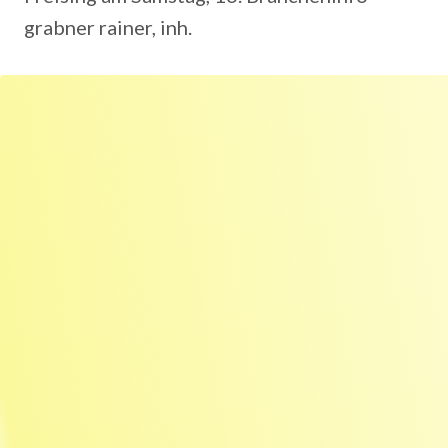
grabner rainer, inh.