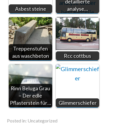
detaillierte
Asbest steine
analyse…
Treppenstufen
aus waschbeton
Rcc cottbus
Rinn Beluga Grau
– Der edle
Pflasterstein für…
Glimmerschiefer
Posted in:
Uncategorized