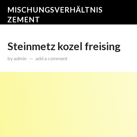
MISCHUNGSVERHÄLTNIS
ZEMENT
Steinmetz kozel freising
on
Dezember 25, 2014
by
admin
add a comment