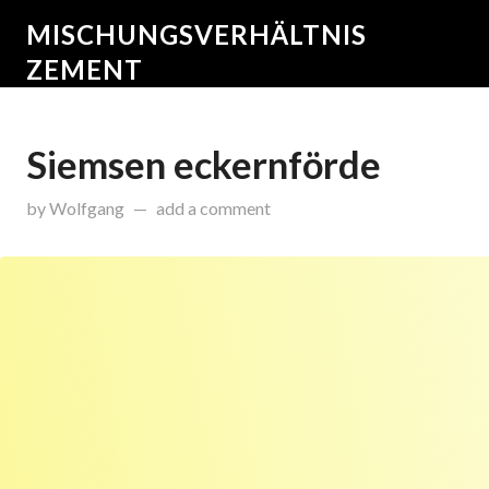
MISCHUNGSVERHÄLTNIS
ZEMENT
Siemsen eckernförde
on
Februar 20, 2015
by
Wolfgang
add a comment