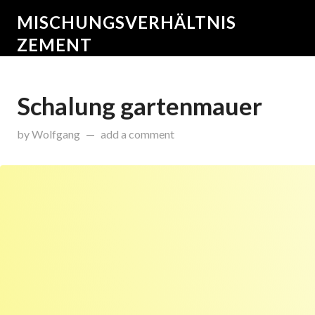
MISCHUNGSVERHÄLTNIS
ZEMENT
Schalung gartenmauer
on
Dezember 29, 2015
by
Wolfgang
add a comment