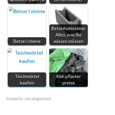
Betonhohlsteine:
Alles, was Sie
Beton l steine
wissen müssen
Teichmörtel
Kbh pflaster
kaufen
preise
Posted in:
Uncategorized