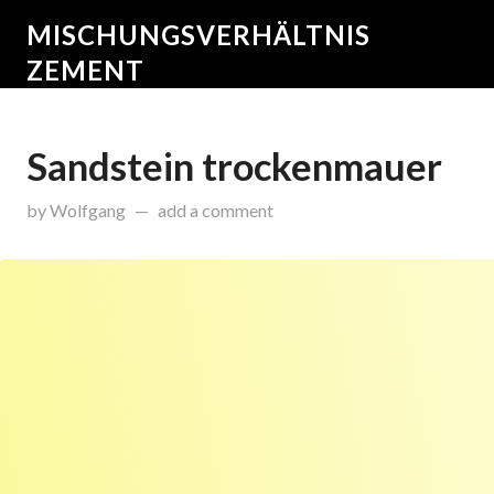
MISCHUNGSVERHÄLTNIS
ZEMENT
Sandstein trockenmauer
on
Dezember 17, 2015
by
Wolfgang
add a comment