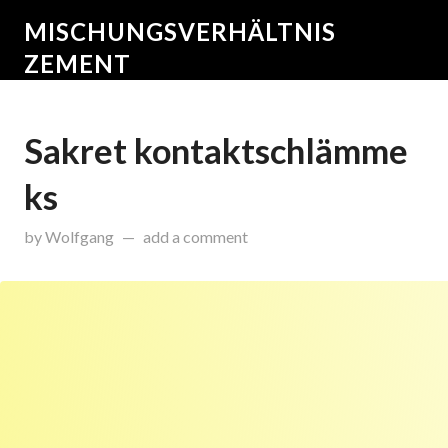
MISCHUNGSVERHÄLTNIS
ZEMENT
Sakret kontaktschlämme
ks
on
November 24, 2015
by
Wolfgang
add a comment