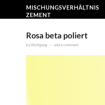
MISCHUNGSVERHÄLTNIS
ZEMENT
Rosa beta poliert
on
Januar 23, 2015
by
Wolfgang
add a comment