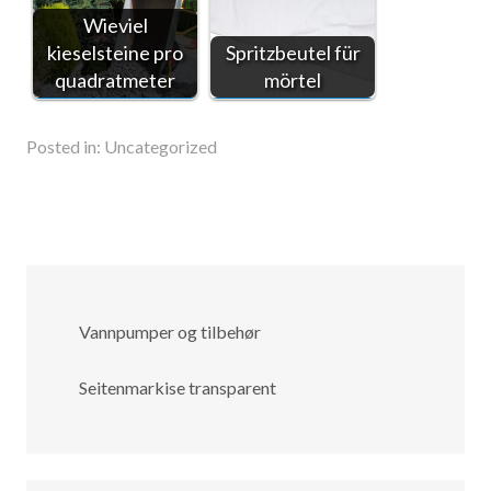
Wieviel
kieselsteine pro
Spritzbeutel für
quadratmeter
mörtel
Posted in:
Uncategorized
Vannpumper og tilbehør
Seitenmarkise transparent