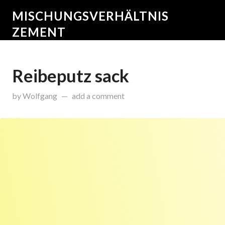
MISCHUNGSVERHÄLTNIS
ZEMENT
Reibeputz sack
on
Februar 10, 2015
by
Wolfgang
add a comment