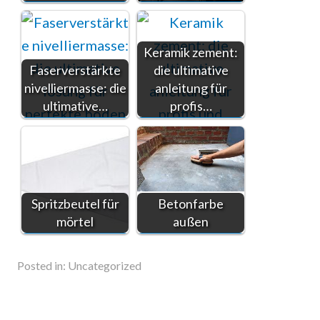
Keramik zement:
Faserverstärkte
die ultimative
nivelliermasse: die
anleitung für
ultimative…
profis…
Spritzbeutel für
Betonfarbe
mörtel
außen
Posted in:
Uncategorized