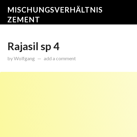
MISCHUNGSVERHÄLTNIS
ZEMENT
Rajasil sp 4
on
Dezember 14, 2015
by
Wolfgang
add a comment