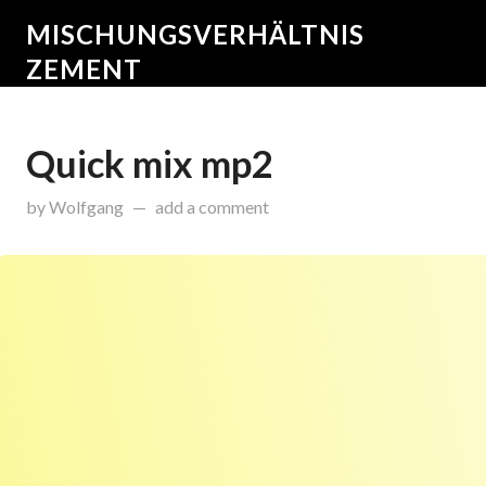
MISCHUNGSVERHÄLTNIS
ZEMENT
Quick mix mp2
on
November 5, 2015
by
Wolfgang
add a comment