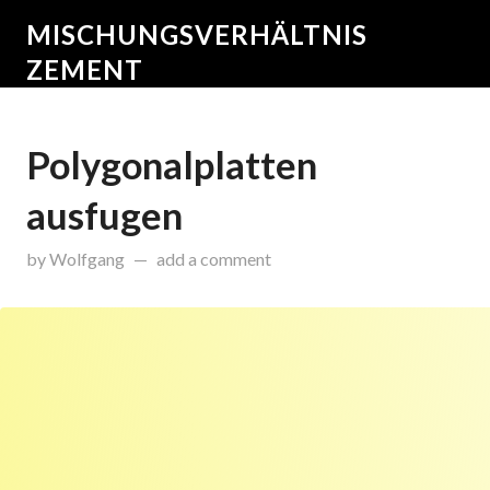
MISCHUNGSVERHÄLTNIS
ZEMENT
Polygonalplatten
ausfugen
on
Oktober 29, 2015
by
Wolfgang
add a comment