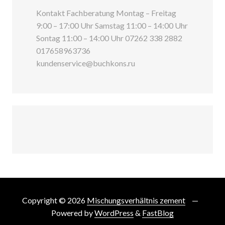
Kontakt Fachberatung Montag – Freitag
9:00 – 17:00 Uhr Samstag 11:00 – 14:00 Uhr
Sontag 11:00 – 14:00 Uhr 07262 338 2882
017658963736
kundenservice@buchkons.ru
Copyright © 2026
Mischungsverhältnis zement
Powered by
WordPress
&
FastBlog