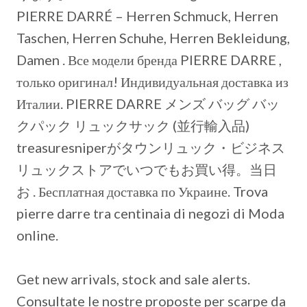
PIERRE DARRÉ – Herren Schmuck, Herren
Taschen, Herren Schuhe, Herren Bekleidung,
Damen . Все модели бренда PIERRE DARRE ,
только оригинал! Индивидуальная доставка из
Италии. PIERRE DARRE メンズ バッグ バッ
クパック リュックサック (並行輸入品)
treasuresniperがタウンリュック・ビジネス
リュックストアでいつでもお買い得。当日
お . Бесплатная доставка по Украине. Trova
pierre darre tra centinaia di negozi di Moda
online.
Get new arrivals, stock and sale alerts.
Consultate le nostre proposte per scarpe da