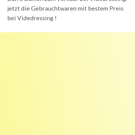
jetzt die Gebrauchtwaren mit bestem Preis
bei Videdressing !