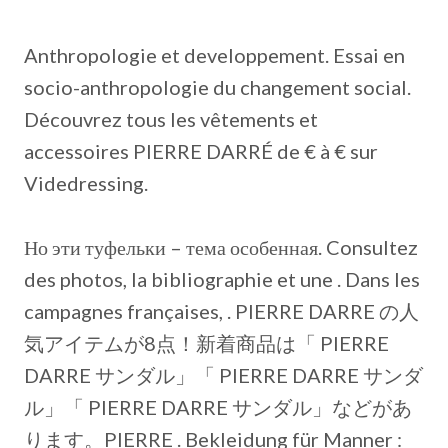
Anthropologie et developpement. Essai en
socio-anthropologie du changement social.
Découvrez tous les vêtements et
accessoires PIERRE DARRÉ de € à € sur
Videdressing.
Но эти туфельки – тема особенная. Consultez
des photos, la bibliographie et une . Dans les
campagnes françaises, . PIERRE DARRE の人
気アイテムが8点！新着商品は「 PIERRE
DARRE サンダル」「 PIERRE DARRE サンダ
ル」「 PIERRE DARRE サンダル」などがあ
ります。PIERRE .
Bekleidung für Manner :